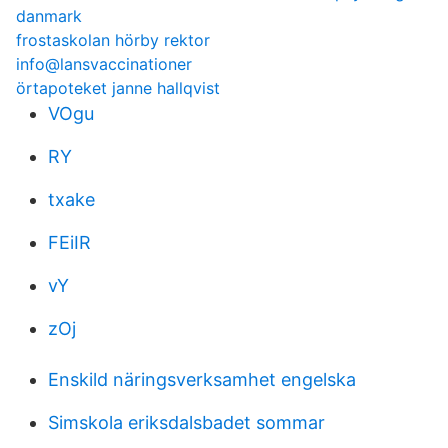
danmark
frostaskolan hörby rektor
info@lansvaccinationer
örtapoteket janne hallqvist
VOgu
RY
txake
FEiIR
vY
zOj
Enskild näringsverksamhet engelska
Simskola eriksdalsbadet sommar